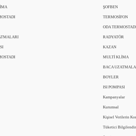
LİMA
ŞOFBEN
MOSTADI
TERMOSİFON
ODA TERMOSTAD
ATMALARI
RADYATÖR
SI
KAZAN
MOSTADI
MULTİ KLİMA
BACA UZATMALA
BOYLER
ISI POMPASI
Kampanyalar
Kurumsal
Kişisel Verilerin K
Tüketici Bilgilendi