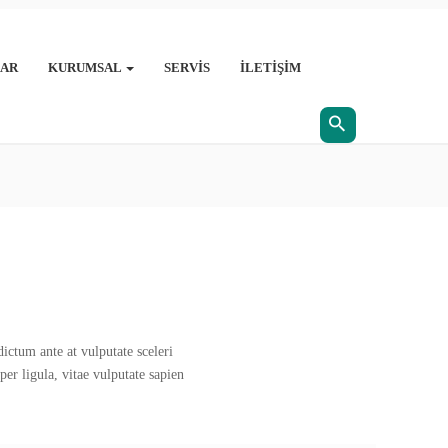
AR
KURUMSAL
SERVIS
İLETIŞIM
ictum ante at vulputate sceleri
er ligula, vitae vulputate sapien