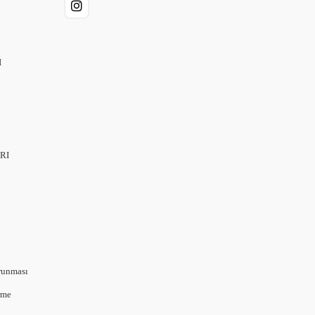
I
RI
orunması
rme