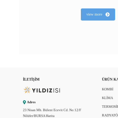
view more
İLETIŞIM
ÜRÜN K
KOMBİ
KLİMA
Adres
TERMOSİ
23 Nisan Mh. Bülent Ecevit Cd. No:12/F
RADYATÖ
Nilüfer/BURSA
Harita