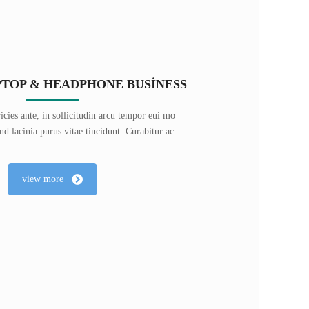
PTOP & HEADPHONE BUSINESS
ricies ante, in sollicitudin arcu tempor eui mo
nd lacinia purus vitae tincidunt. Curabitur ac
view more