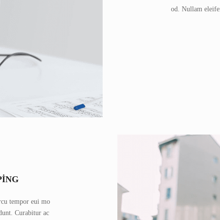
od. Nullam eleife
PING
 arcu tempor eui mo
dunt. Curabitur ac