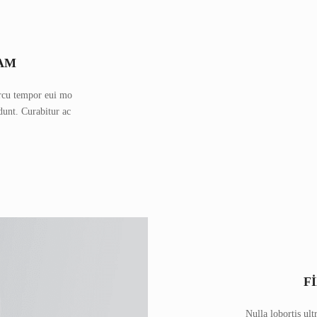
AM
 arcu tempor eui mo
dunt. Curabitur ac
F
Nulla lobortis ult