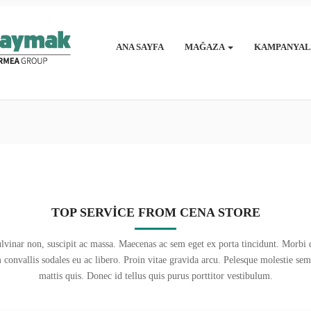
ANA SAYFA
MAĞAZA
KAMPANYAL
TOP SERVICE FROM CENA STORE
pulvinar non, suscipit ac massa. Maecenas ac sem eget ex porta tincidunt. Morbi d
convallis sodales eu ac libero. Proin vitae gravida arcu. Pelesque molestie semp
mattis quis. Donec id tellus quis purus porttitor vestibulum.