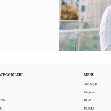
ATEGORILERI
MENÜ
Ana Sayfa
Mağaza
FON
KOMBİ
R
KLİMA