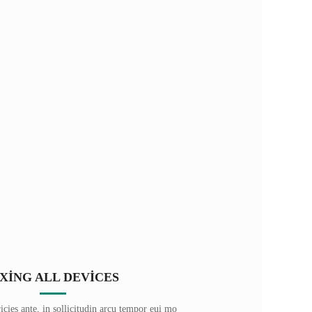
IXING ALL DEVICES
ricies ante, in sollicitudin arcu tempor eui mo