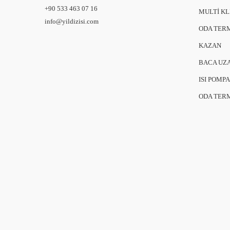
+90 533 463 07 16
MULTİ K
info@yildizisi.com
ODA TER
KAZAN
BACA UZ
ISI POMPA
ODA TER