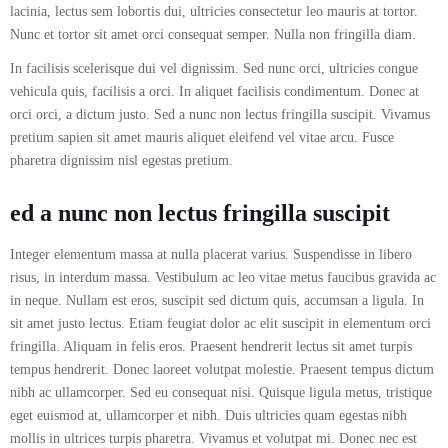
lacinia, lectus sem lobortis dui, ultricies consectetur leo mauris at tortor.
Nunc et tortor sit amet orci consequat semper. Nulla non fringilla diam.
In facilisis scelerisque dui vel dignissim. Sed nunc orci, ultricies congue
vehicula quis, facilisis a orci. In aliquet facilisis condimentum. Donec at
orci orci, a dictum justo. Sed a nunc non lectus fringilla suscipit. Vivamus
pretium sapien sit amet mauris aliquet eleifend vel vitae arcu. Fusce
pharetra dignissim nisl egestas pretium.
ed a nunc non lectus fringilla suscipit
Integer elementum massa at nulla placerat varius. Suspendisse in libero
risus, in interdum massa. Vestibulum ac leo vitae metus faucibus gravida ac
in neque. Nullam est eros, suscipit sed dictum quis, accumsan a ligula. In
sit amet justo lectus. Etiam feugiat dolor ac elit suscipit in elementum orci
fringilla. Aliquam in felis eros. Praesent hendrerit lectus sit amet turpis
tempus hendrerit. Donec laoreet volutpat molestie. Praesent tempus dictum
nibh ac ullamcorper. Sed eu consequat nisi. Quisque ligula metus, tristique
eget euismod at, ullamcorper et nibh. Duis ultricies quam egestas nibh
mollis in ultrices turpis pharetra. Vivamus et volutpat mi. Donec nec est