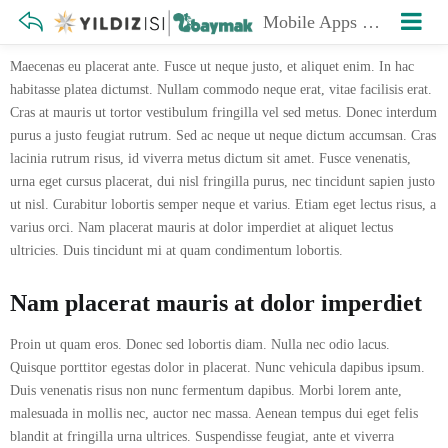
Mobile Apps Development
Maecenas eu placerat ante. Fusce ut neque justo, et aliquet enim. In hac
habitasse platea dictumst. Nullam commodo neque erat, vitae facilisis erat.
Cras at mauris ut tortor vestibulum fringilla vel sed metus. Donec interdum
purus a justo feugiat rutrum. Sed ac neque ut neque dictum accumsan. Cras
lacinia rutrum risus, id viverra metus dictum sit amet. Fusce venenatis,
urna eget cursus placerat, dui nisl fringilla purus, nec tincidunt sapien justo
ut nisl. Curabitur lobortis semper neque et varius. Etiam eget lectus risus, a
varius orci. Nam placerat mauris at dolor imperdiet at aliquet lectus
ultricies. Duis tincidunt mi at quam condimentum lobortis.
Nam placerat mauris at dolor imperdiet
Proin ut quam eros. Donec sed lobortis diam. Nulla nec odio lacus.
Quisque porttitor egestas dolor in placerat. Nunc vehicula dapibus ipsum.
Duis venenatis risus non nunc fermentum dapibus. Morbi lorem ante,
malesuada in mollis nec, auctor nec massa. Aenean tempus dui eget felis
blandit at fringilla urna ultrices. Suspendisse feugiat, ante et viverra