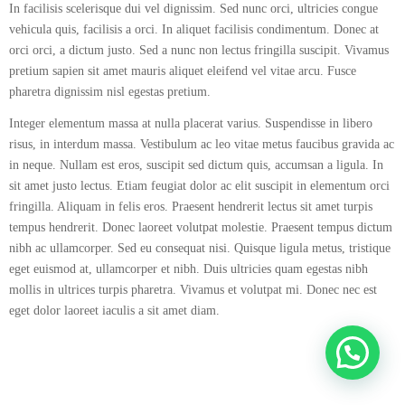
In facilisis scelerisque dui vel dignissim. Sed nunc orci, ultricies congue
vehicula quis, facilisis a orci. In aliquet facilisis condimentum. Donec at
orci orci, a dictum justo. Sed a nunc non lectus fringilla suscipit. Vivamus
pretium sapien sit amet mauris aliquet eleifend vel vitae arcu. Fusce
pharetra dignissim nisl egestas pretium.
Integer elementum massa at nulla placerat varius. Suspendisse in libero
risus, in interdum massa. Vestibulum ac leo vitae metus faucibus gravida ac
in neque. Nullam est eros, suscipit sed dictum quis, accumsan a ligula. In
sit amet justo lectus. Etiam feugiat dolor ac elit suscipit in elementum orci
fringilla. Aliquam in felis eros. Praesent hendrerit lectus sit amet turpis
tempus hendrerit. Donec laoreet volutpat molestie. Praesent tempus dictum
nibh ac ullamcorper. Sed eu consequat nisi. Quisque ligula metus, tristique
eget euismod at, ullamcorper et nibh. Duis ultricies quam egestas nibh
mollis in ultrices turpis pharetra. Vivamus et volutpat mi. Donec nec est
eget dolor laoreet iaculis a sit amet diam.