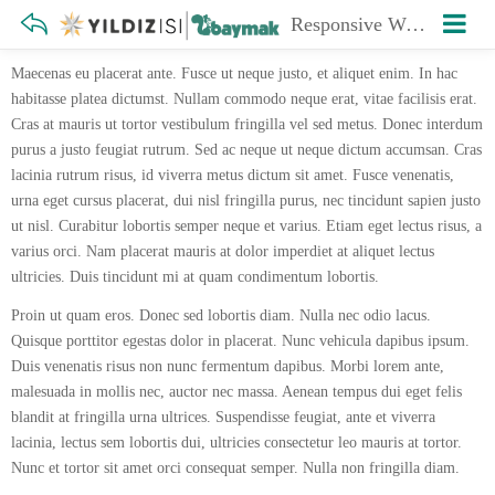
Responsive Web Design
Maecenas eu placerat ante. Fusce ut neque justo, et aliquet enim. In hac
habitasse platea dictumst. Nullam commodo neque erat, vitae facilisis erat.
Cras at mauris ut tortor vestibulum fringilla vel sed metus. Donec interdum
purus a justo feugiat rutrum. Sed ac neque ut neque dictum accumsan. Cras
lacinia rutrum risus, id viverra metus dictum sit amet. Fusce venenatis,
urna eget cursus placerat, dui nisl fringilla purus, nec tincidunt sapien justo
ut nisl. Curabitur lobortis semper neque et varius. Etiam eget lectus risus, a
varius orci. Nam placerat mauris at dolor imperdiet at aliquet lectus
ultricies. Duis tincidunt mi at quam condimentum lobortis.
Proin ut quam eros. Donec sed lobortis diam. Nulla nec odio lacus.
Quisque porttitor egestas dolor in placerat. Nunc vehicula dapibus ipsum.
Duis venenatis risus non nunc fermentum dapibus. Morbi lorem ante,
malesuada in mollis nec, auctor nec massa. Aenean tempus dui eget felis
blandit at fringilla urna ultrices. Suspendisse feugiat, ante et viverra
lacinia, lectus sem lobortis dui, ultricies consectetur leo mauris at tortor.
Nunc et tortor sit amet orci consequat semper. Nulla non fringilla diam.