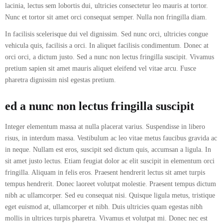
lacinia, lectus sem lobortis dui, ultricies consectetur leo mauris at tortor.
Nunc et tortor sit amet orci consequat semper. Nulla non fringilla diam.
In facilisis scelerisque dui vel dignissim. Sed nunc orci, ultricies congue
vehicula quis, facilisis a orci. In aliquet facilisis condimentum. Donec at
orci orci, a dictum justo. Sed a nunc non lectus fringilla suscipit. Vivamus
pretium sapien sit amet mauris aliquet eleifend vel vitae arcu. Fusce
pharetra dignissim nisl egestas pretium.
ed a nunc non lectus fringilla suscipit
Integer elementum massa at nulla placerat varius. Suspendisse in libero
risus, in interdum massa. Vestibulum ac leo vitae metus faucibus gravida ac
in neque. Nullam est eros, suscipit sed dictum quis, accumsan a ligula. In
sit amet justo lectus. Etiam feugiat dolor ac elit suscipit in elementum orci
fringilla. Aliquam in felis eros. Praesent hendrerit lectus sit amet turpis
tempus hendrerit. Donec laoreet volutpat molestie. Praesent tempus dictum
nibh ac ullamcorper. Sed eu consequat nisi. Quisque ligula metus, tristique
eget euismod at, ullamcorper et nibh. Duis ultricies quam egestas nibh
mollis in ultrices turpis pharetra. Vivamus et volutpat mi. Donec nec est