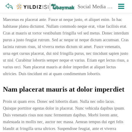
Social Media Marketing
Maecenas eu placerat ante. Fusce ut neque justo, et aliquet enim. In hac
habitasse platea dictumst. Nullam commodo neque erat, vitae facilisis erat.
Cras at mauris ut tortor vestibulum fringilla vel sed metus. Donec interdum
purus a justo feugiat rutrum. Sed ac neque ut neque dictum accumsan. Cras
lacinia rutrum risus, id viverra metus dictum sit amet. Fusce venenatis,
urna eget cursus placerat, dui nisl fringilla purus, nec tincidunt sapien justo
ut nisl. Curabitur lobortis semper neque et varius. Etiam eget lectus risus, a
varius orci. Nam placerat mauris at dolor imperdiet at aliquet lectus
ultricies. Duis tincidunt mi at quam condimentum lobortis.
Nam placerat mauris at dolor imperdiet
Proin ut quam eros. Donec sed lobortis diam. Nulla nec odio lacus.
Quisque porttitor egestas dolor in placerat. Nunc vehicula dapibus ipsum.
Duis venenatis risus non nunc fermentum dapibus. Morbi lorem ante,
malesuada in mollis nec, auctor nec massa. Aenean tempus dui eget felis
blandit at fringilla urna ultrices. Suspendisse feugiat, ante et viverra