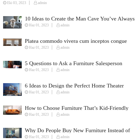
Eki 03, 2023
admin
10 Ideas to Create the Man Cave You’ve Always
Haz 01, 2023
admin
Wanted
Platea commodo vivera cum inceptos congue
Haz 01, 2023
admin
susciapit justo quisque fames.
5 Questions to Ask a Furniture Salesperson
Haz 01, 2023
admin
When Furnishing Your Home
6 Ideas to Design the Perfect Home Theater
Haz 01, 2023
admin
How to Choose Furniture That’s Kid-Friendly
Haz 01, 2023
admin
Why Do People Buy New Furniture Instead of
Haz 01, 2023
admin
Used Furniture?