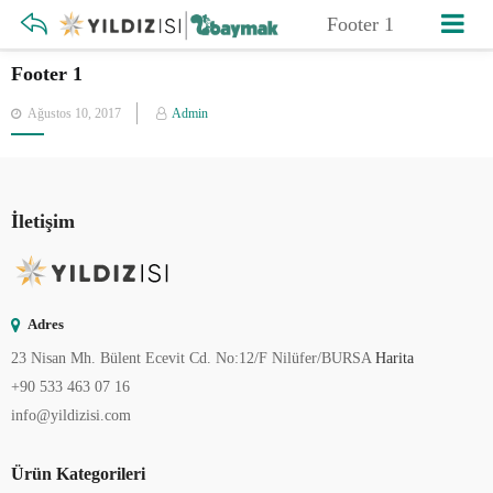
Footer 1
Footer 1
Posted
Ağustos 10, 2017
Admin
on
İletişim
Adres
23 Nisan Mh. Bülent Ecevit Cd. No:12/F Nilüfer/BURSA
Harita
+90 533 463 07 16
info@yildizisi.com
Ürün Kategorileri