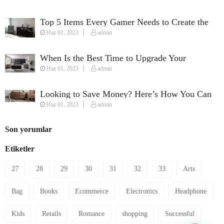
Top 5 Items Every Gamer Needs to Create the
Haz 01, 2023
admin
Perfect Streaming Setup
When Is the Best Time to Upgrade Your
Haz 01, 2023
admin
Furniture?
Looking to Save Money? Here’s How You Can
Haz 01, 2023
admin
Furnish Your House on a Budget
Son yorumlar
Etiketler
27
28
29
30
31
32
33
Arts
Bag
Books
Ecommerce
Electronics
Headphone
Kids
Retails
Romance
shopping
Successful