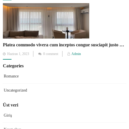
on
Platea commodo vivera cum inceptos congue susciapit justo quisque fames.
Posted
Haziran 1, 2023
0 comment
Admin
on
Categories
Romance
Uncategorized
Üst veri
Giriş