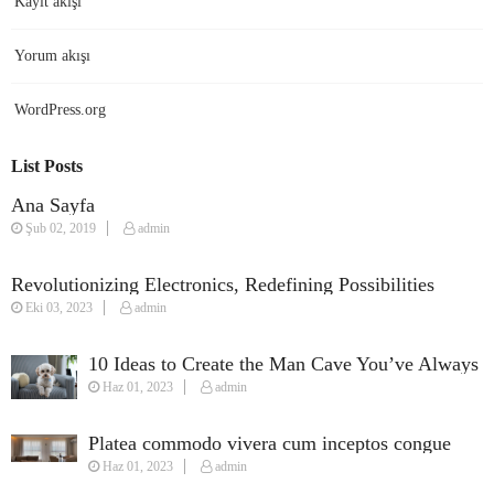
Kayıt akışı
Yorum akışı
WordPress.org
List Posts
Ana Sayfa
Şub 02, 2019
admin
Revolutionizing Electronics, Redefining Possibilities
Eki 03, 2023
admin
10 Ideas to Create the Man Cave You’ve Always
Haz 01, 2023
admin
Wanted
Platea commodo vivera cum inceptos congue
Haz 01, 2023
admin
susciapit justo quisque fames.