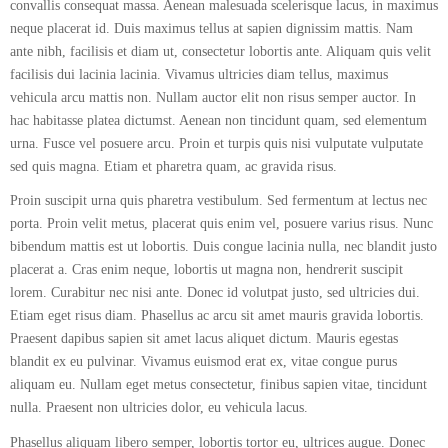
convallis consequat massa. Aenean malesuada scelerisque lacus, in maximus
neque placerat id. Duis maximus tellus at sapien dignissim mattis. Nam
ante nibh, facilisis et diam ut, consectetur lobortis ante. Aliquam quis velit
facilisis dui lacinia lacinia. Vivamus ultricies diam tellus, maximus
vehicula arcu mattis non. Nullam auctor elit non risus semper auctor. In
hac habitasse platea dictumst. Aenean non tincidunt quam, sed elementum
urna. Fusce vel posuere arcu. Proin et turpis quis nisi vulputate vulputate
sed quis magna. Etiam et pharetra quam, ac gravida risus.
Proin suscipit urna quis pharetra vestibulum. Sed fermentum at lectus nec
porta. Proin velit metus, placerat quis enim vel, posuere varius risus. Nunc
bibendum mattis est ut lobortis. Duis congue lacinia nulla, nec blandit justo
placerat a. Cras enim neque, lobortis ut magna non, hendrerit suscipit
lorem. Curabitur nec nisi ante. Donec id volutpat justo, sed ultricies dui.
Etiam eget risus diam. Phasellus ac arcu sit amet mauris gravida lobortis.
Praesent dapibus sapien sit amet lacus aliquet dictum. Mauris egestas
blandit ex eu pulvinar. Vivamus euismod erat ex, vitae congue purus
aliquam eu. Nullam eget metus consectetur, finibus sapien vitae, tincidunt
nulla. Praesent non ultricies dolor, eu vehicula lacus.
Phasellus aliquam libero semper, lobortis tortor eu, ultrices augue. Donec