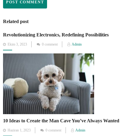
Related post
Revolutionizing Electronics, Redefining Possibilities
Posted
Ekim 3, 2023
0 comment
Admin
on
10 Ideas to Create the Man Cave You’ve Always Wanted
Posted
Haziran 1, 2023
0 comment
Admin