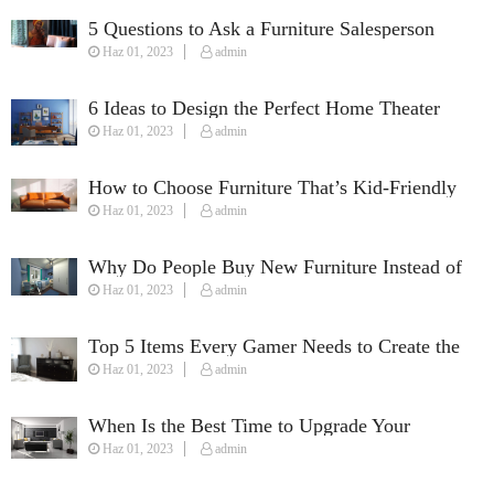
5 Questions to Ask a Furniture Salesperson
Haz 01, 2023
admin
When Furnishing Your Home
6 Ideas to Design the Perfect Home Theater
Haz 01, 2023
admin
How to Choose Furniture That’s Kid-Friendly
Haz 01, 2023
admin
Why Do People Buy New Furniture Instead of
Haz 01, 2023
admin
Used Furniture?
Top 5 Items Every Gamer Needs to Create the
Haz 01, 2023
admin
Perfect Streaming Setup
When Is the Best Time to Upgrade Your
Haz 01, 2023
admin
Furniture?