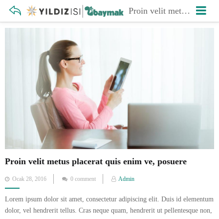
Proin velit metus placerat quis enim ve, posuere
Proin velit metus placerat quis enim ve, posuere
Posted
Ocak 28, 2016
0 comment
Admin
on
Lorem ipsum dolor sit amet, consectetur adipiscing elit. Duis id elementum
dolor, vel hendrerit tellus. Cras neque quam, hendrerit ut pellentesque non,