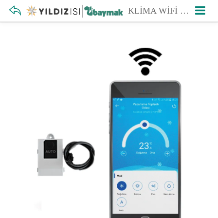
KLİMA WİFİ MODÜLÜ (ELEGANT PLUS UV / PRIME)