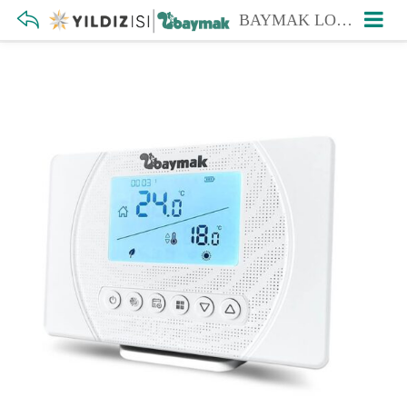
BAYMAK LOGI PRO S KABLOSUZ PROGRAMLANABİLİR ODA TERMOSTATI