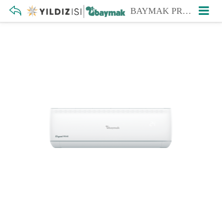
BAYMAK PRIME 18000 BTU DUVAR TİPİ SPLIT KLİMA