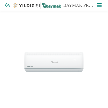
BAYMAK PRİME 24000BTU DUVAR TİPİ SPLIT KLİMA